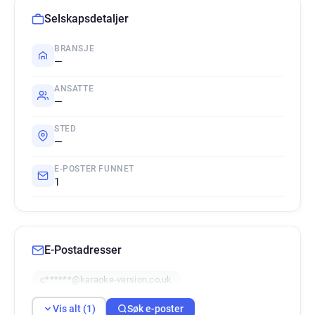
Selskapsdetaljer
BRANSJE
—
ANSATTE
—
STED
—
E-POSTER FUNNET
1
E-Postadresser
c******@karaoke-version.co.uk
Vis alt (1)
Søk e-poster