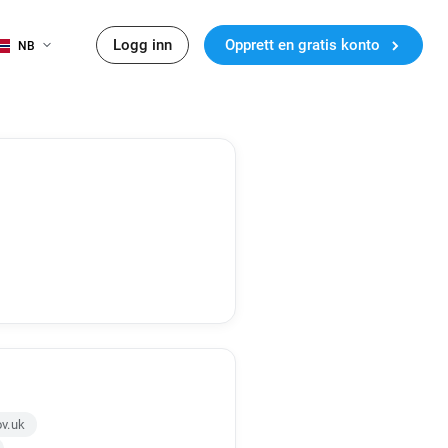
Logg inn
Opprett en gratis konto
NB
v.uk