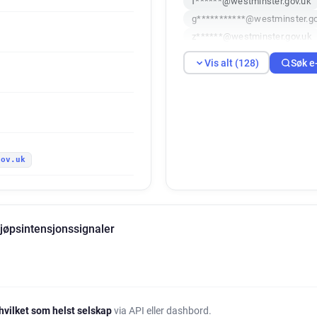
f******@westminster.gov.uk
g***********@westminster.go
z******@westminster.gov.uk
s*********@westminster.gov.
Vis alt (128)
Søk e
g********@westminster.gov.u
k******@westminster.gov.uk
c********@westminster.gov.u
z************@westminster.g
f*********@westminster.gov.
gov.uk
e************@westminster.g
i********@westminster.gov.u
g********@westminster.gov.u
z***********@westminster.go
jøpsintensjonssignaler
a*******@westminster.gov.u
w*******@westminster.gov.u
n******@westminster.gov.uk
k********@westminster.gov.u
i**********@westminster.gov
hvilket som helst selskap
via API eller dashbord.