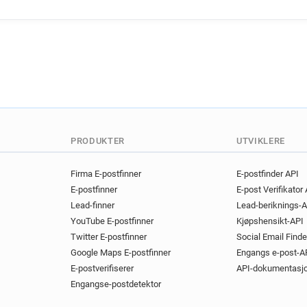
o**********@westminster.gov
c******@westminster.gov.uk
g******@westminster.gov.uk
g***********@westminster.go
y************@westminster.g
a************@westminster.g
n********@westminster.gov.u
t********@westminster.gov.u
q*********@westminster.gov.
PRODUKTER
UTVIKLERE
n*********@westminster.gov.
m***********@westminster.g
Firma E-postfinner
E-postfinder API
E-postfinner
E-post Verifikator
t*******@westminster.gov.uk
Lead-finner
Lead-beriknings-A
d*******@westminster.gov.u
YouTube E-postfinner
Kjøpshensikt-API
k*******@westminster.gov.u
Twitter E-postfinner
Social Email Finde
n*****@westminster.gov.uk
Google Maps E-postfinner
Engangs e-post-A
s*****@westminster.gov.uk
E-postverifiserer
API-dokumentasj
r*********@westminster.gov.
Engangse-postdetektor
k********@westminster.gov.u