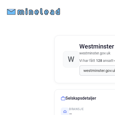
Westminster 
westminster.gov.uk
W
Vi har fått
128
ansatt-e
Selskapsdetaljer
BRANSJE
—