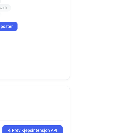
v.uk
uk
-poster
k
k
ov.uk
uk
ov.uk
k
k
v.uk
k
r******@westminster.gov.uk
k
t******@westminster.gov.uk
p*****@westminster.gov.uk
k
.uk
Prøv Kjøpsintensjon API