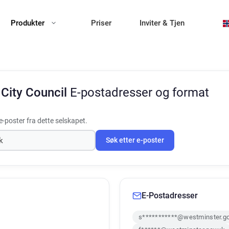
Produkter
Priser
Inviter & Tjen
City Council
E-postadresser og format
-poster fra dette selskapet.
Søk etter e-poster
E-Postadresser
s***********@westminster.go