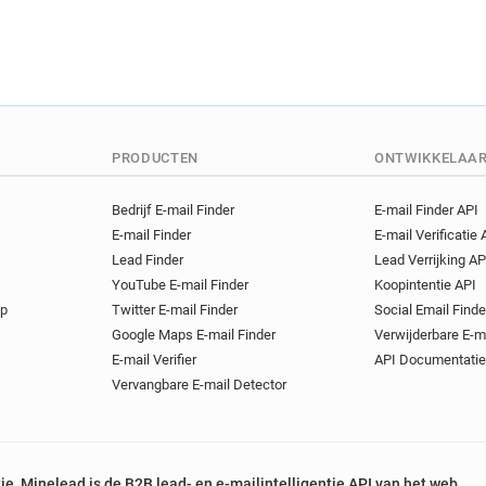
PRODUCTEN
ONTWIKKELAA
Bedrijf E-mail Finder
E-mail Finder API
E-mail Finder
E-mail Verificatie 
Lead Finder
Lead Verrijking AP
YouTube E-mail Finder
Koopintentie API
op
Twitter E-mail Finder
Social Email Finde
Google Maps E-mail Finder
Verwijderbare E-m
E-mail Verifier
API Documentatie
Vervangbare E-mail Detector
tie, Minelead is de B2B lead- en e-mailintelligentie API van het web.