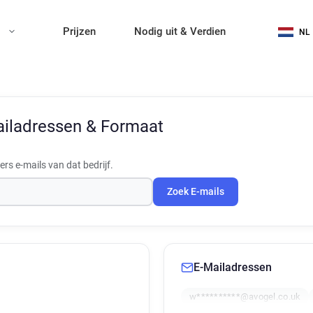
n
Prijzen
Nodig uit & Verdien
NL
iladressen & Formaat
s e-mails van dat bedrijf.
Zoek E-mails
E-Mailadressen
w**********@avogel.co.uk