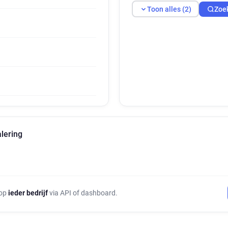
Toon alles (2)
Zoe
lering
 op
ieder bedrijf
via API of dashboard.