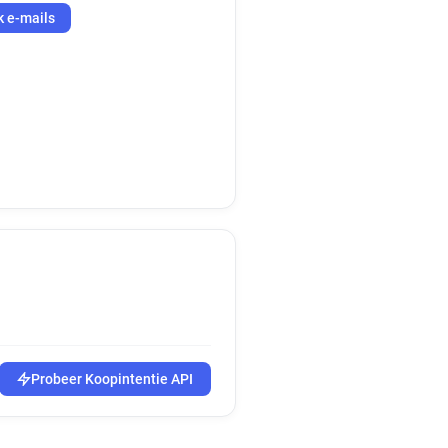
k e-mails
Probeer Koopintentie API