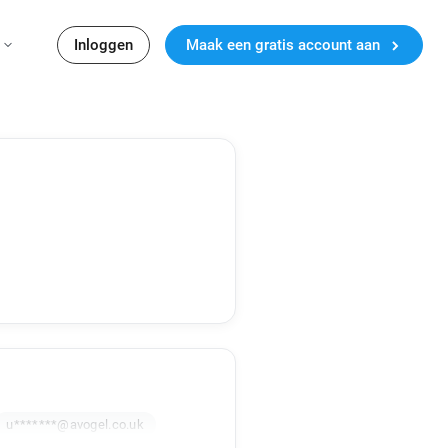
Inloggen
Maak een gratis account aan
u*******@avogel.co.uk