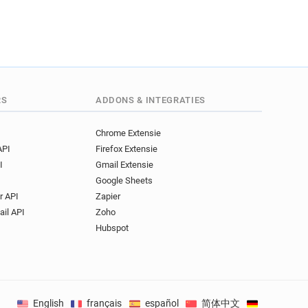
RS
ADDONS & INTEGRATIES
Chrome Extensie
API
Firefox Extensie
I
Gmail Extensie
Google Sheets
r API
Zapier
ail API
Zoho
Hubspot
English
français
español
简体中文
Deutsch