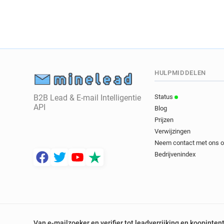
HULPMIDDELEN
B2B Lead & E-mail Intelligentie
Status
API
Blog
Prijzen
Verwijzingen
Neem contact met ons 
Bedrijvenindex
Van e-mailzoeker en verifier tot leadverrijking en koopinten