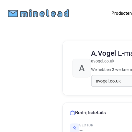
Producte
A.Vogel
E-ma
avogel.co.uk
A
We hebben
2
werknemer
Bedrijfsdetails
SECTOR
—