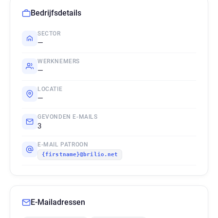
Bedrijfsdetails
SECTOR
—
WERKNEMERS
—
LOCATIE
—
GEVONDEN E-MAILS
3
E-MAIL PATROON
{firstname}@brilio.net
E-Mailadressen