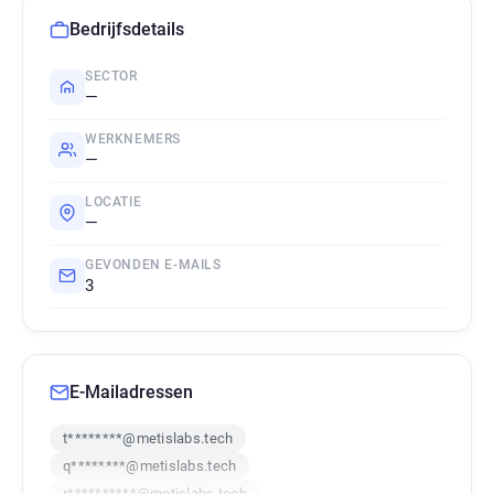
Bedrijfsdetails
SECTOR
—
WERKNEMERS
—
LOCATIE
—
GEVONDEN E-MAILS
3
E-Mailadressen
t********@metislabs.tech
q********@metislabs.tech
r**********@metislabs.tech