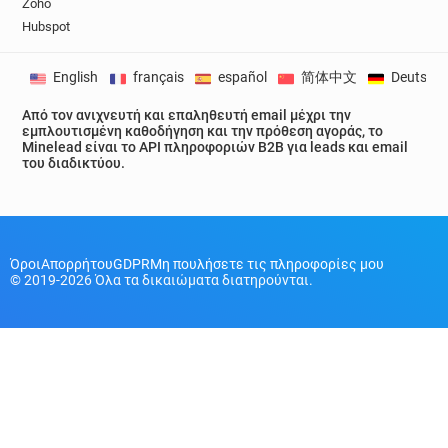
Zoho
Hubspot
English
français
español
简体中文
Deutsch
Από τον ανιχνευτή και επαληθευτή email μέχρι την
εμπλουτισμένη καθοδήγηση και την πρόθεση αγοράς, το
Minelead είναι το API πληροφοριών B2B για leads και email
του διαδικτύου.
Όροι
Απορρήτου
GDPR
Μη πουλήσετε τις πληροφορίες μου
© 2019-2026 Όλα τα δικαιώματα διατηρούνται.