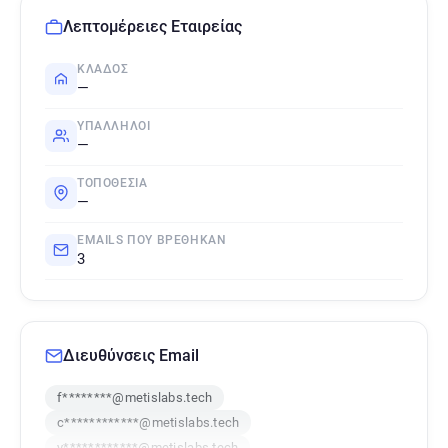
Λεπτομέρειες Εταιρείας
ΚΛΆΔΟΣ
—
ΥΠΆΛΛΗΛΟΙ
—
ΤΟΠΟΘΕΣΊΑ
—
EMAILS ΠΟΥ ΒΡΈΘΗΚΑΝ
3
Διευθύνσεις Email
f********@metislabs.tech
c************@metislabs.tech
y************@metislabs.tech