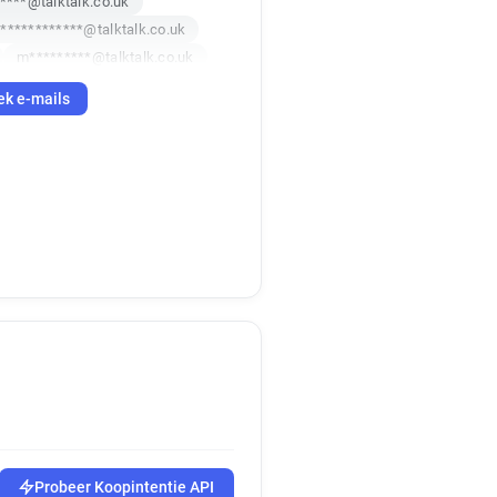
*****@talktalk.co.uk
************@talktalk.co.uk
m*********@talktalk.co.uk
i*******@talktalk.co.uk
ek e-mails
*****@talktalk.co.uk
i***********@talktalk.co.uk
c*****@talktalk.co.uk
Probeer Koopintentie API