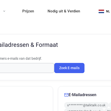
n
Prijzen
Nodig uit & Verdien
NL
iladressen & Formaat
rs e-mails van dat bedrijf.
Zoek E-mails
E-Mailadressen
s*********@talktalk.co.uk