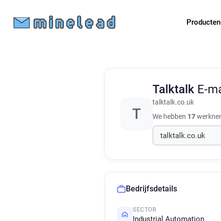
Producte
Talktalk
E-ma
talktalk.co.uk
T
We hebben
17
werkneme
Bedrijfsdetails
SECTOR
Industrial Automation