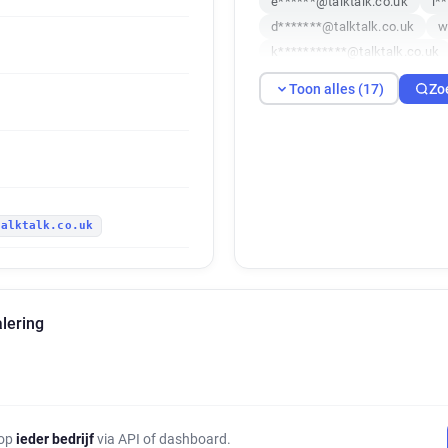
e******@talktalk.co.uk
l*
d*******@talktalk.co.uk
w
k***********@talktalk.co.uk
s********@talktalk.co.uk
Toon alles (17)
Zo
b*****@talktalk.co.uk
p**
l**********@talktalk.co.uk
j***********@talktalk.co.uk
z********@talktalk.co.uk
talktalk.co.uk
alering
 op
ieder bedrijf
via API of dashboard.