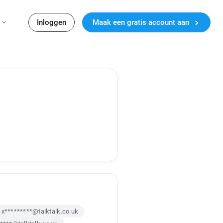
Inloggen
Maak een gratis account aan
x*********@talktalk.co.uk