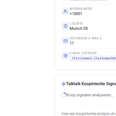
WERKNEMERS
+10001
LOCATIE
Munich DE
GEVONDEN E-MAILS
17
E-MAIL PATROON
{firstname}.{lastname}@
Talktalk Koopintentie Sign
Koop signalen analyseren…
Voer een koopintentie-analyse uit