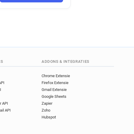
RS
ADDONS & INTEGRATIES
Chrome Extensie
API
Firefox Extensie
I
Gmail Extensie
Google Sheets
r API
Zapier
ail API
Zoho
Hubspot