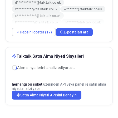
d************@talktalk.co.uk
x**********@talktalk.co.uk
w*******@talktalk.co.uk
x************@talktalk.co.uk
t***********@talktalk.co.uk
h******@talktalk.co.uk
a*****@talktalk.co.uk
b*******@talktalk.co.uk
Hepsini göster (17)
E-postaları ara
v********@talktalk.co.uk
g*****@talktalk.co.uk
r*******@talktalk.co.uk
h********@talktalk.co.uk
i*****@talktalk.co.uk
t**********@talktalk.co.uk
i*******@talktalk.co.uk
k***********@talktalk.co.uk
Talktalk Satın Alma Niyeti Sinyalleri
g***********@talktalk.co.uk
Alım sinyallerini analiz ediyoruz…
herhangi bir şirket
üzerinden API veya panel ile satın alma
niyeti analizi yapın.
Satın Alma Niyeti API'sini Deneyin