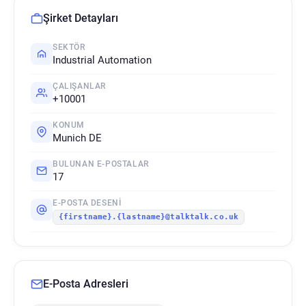
Şirket Detayları
SEKTÖR
Industrial Automation
ÇALIŞANLAR
+10001
KONUM
Munich DE
BULUNAN E-POSTALAR
17
E-POSTA DESENI
{firstname}.{lastname}@talktalk.co.uk
E-Posta Adresleri