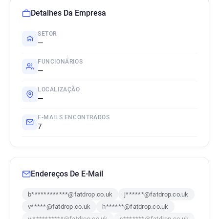
Detalhes Da Empresa
SETOR
—
FUNCIONÁRIOS
—
LOCALIZAÇÃO
—
E-MAILS ENCONTRADOS
7
Endereços De E-Mail
b************@fatdrop.co.uk
j******@fatdrop.co.uk
v*****@fatdrop.co.uk
h******@fatdrop.co.uk
w**********@fatdrop.co.uk
s*******@fatdrop.co.uk