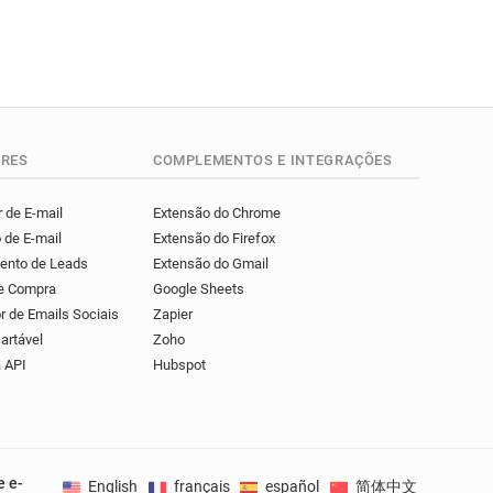
RES
COMPLEMENTOS E INTEGRAÇÕES
 de E-mail
Extensão do Chrome
 de E-mail
Extensão do Firefox
mento de Leads
Extensão do Gmail
de Compra
Google Sheets
r de Emails Sociais
Zapier
artável
Zoho
 API
Hubspot
e e-
English
français
español
简体中文
Deuts