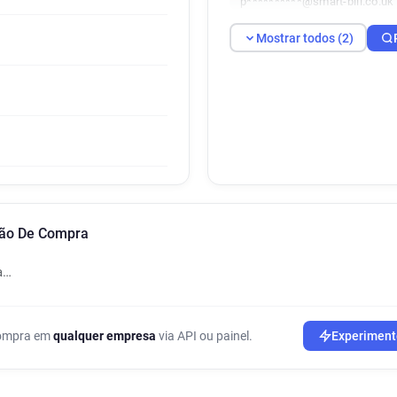
p**********@smart-bill.co.uk
Mostrar todos (2)
nção De Compra
a…
 compra em
qualquer empresa
via API ou painel.
Experiment