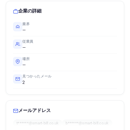
企業の詳細
業界
—
従業員
—
場所
—
見つかったメール
2
メールアドレス
t******@smart-bill.co.uk
b******@smart-bill.co.uk