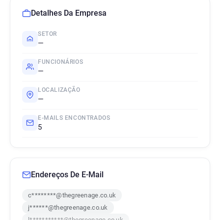
Detalhes Da Empresa
SETOR
—
FUNCIONÁRIOS
—
LOCALIZAÇÃO
—
E-MAILS ENCONTRADOS
5
Endereços De E-Mail
c********@thegreenage.co.uk
j******@thegreenage.co.uk
l***********@thegreenage.co.uk