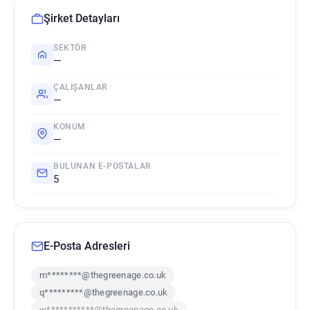
Şirket Detayları
SEKTÖR
—
ÇALIŞANLAR
—
KONUM
—
BULUNAN E-POSTALAR
5
E-Posta Adresleri
m********@thegreenage.co.uk
q*********@thegreenage.co.uk
w***********@thegreenage.co.uk