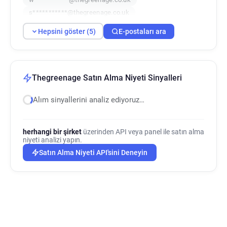
s***********@thegreenage.co.uk
f******@thegreenage.co.uk
Hepsini göster (5)
E-postaları ara
Thegreenage Satın Alma Niyeti Sinyalleri
Alım sinyallerini analiz ediyoruz…
herhangi bir şirket
üzerinden API veya panel ile satın alma
niyeti analizi yapın.
Satın Alma Niyeti API'sini Deneyin