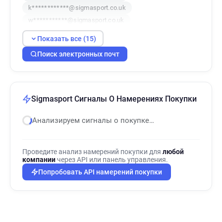
k************@sigmasport.co.uk
w***********@sigmasport.co.uk
d******@sigmasport.co.uk
Показать все (15)
o************@sigmasport.co.uk
Поиск электронных почт
m********@sigmasport.co.uk
j**********@sigmasport.co.uk
f***********@sigmasport.co.uk
m******@sigmasport.co.uk
Sigmasport Сигналы О Намерениях Покупки
s*********@sigmasport.co.uk
s*****@sigmasport.co.uk
f*****@sigmasport.co.uk
Анализируем сигналы о покупке…
m*****@sigmasport.co.uk
c***********@sigmasport.co.uk
Проведите анализ намерений покупки для
любой
компании
через API или панель управления.
Попробовать API намерений покупки