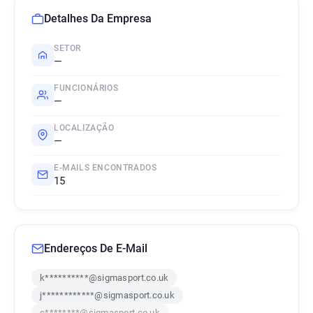
Detalhes Da Empresa
SETOR
—
FUNCIONÁRIOS
—
LOCALIZAÇÃO
—
E-MAILS ENCONTRADOS
15
Endereços De E-Mail
k**********@sigmasport.co.uk
j************@sigmasport.co.uk
c********@sigmasport.co.uk