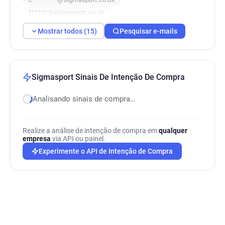
f*****@sigmasport.co.uk
t*******@sigmasport.co.uk
Mostrar todos (15)
Pesquisar e-mails
i*******@sigmasport.co.uk
k*****@sigmasport.co.uk
l************@sigmasport.co.uk
s************@sigmasport.co.uk
Sigmasport Sinais De Intenção De Compra
v***********@sigmasport.co.uk
Analisando sinais de compra…
x*******@sigmasport.co.uk
i*******@sigmasport.co.uk
p*********@sigmasport.co.uk
Realize a análise de intenção de compra em
qualquer
d******@sigmasport.co.uk
empresa
via API ou painel.
c*****@sigmasport.co.uk
Experimente o API de Intenção de Compra