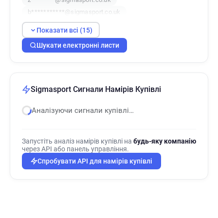
b***********@sigmasport.co.uk
j**********@sigmasport.co.uk
Показати всі (15)
h************@sigmasport.co.uk
Шукати електронні листи
r************@sigmasport.co.uk
x******@sigmasport.co.uk
s*******@sigmasport.co.uk
z**********@sigmasport.co.uk
Sigmasport Сигнали Намірів Купівлі
z********@sigmasport.co.uk
n*****@sigmasport.co.uk
a*****@sigmasport.co.uk
Аналізуючи сигнали купівлі…
k******@sigmasport.co.uk
l**********@sigmasport.co.uk
Запустіть аналіз намірів купівлі на
будь-яку компанію
через API або панель управління.
Спробувати API для намірів купівлі