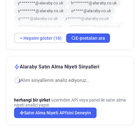
y********@alaraby.co.uk
h********@alaraby.co.uk
s********@alaraby.co.uk
o*****@alaraby.co.uk
q*****@alaraby.co.uk
y*******@alaraby.co.uk
v*******@alaraby.co.uk
q***********@alaraby.co.uk
g**********@alaraby.co.uk
b*****@alaraby.co.uk
Hepsini göster (16)
E-postaları ara
r*****@alaraby.co.uk
r************@alaraby.co.uk
f************@alaraby.co.uk
t*********@alaraby.co.uk
f***********@alaraby.co.uk
v*****@alaraby.co.uk
Alaraby Satın Alma Niyeti Sinyalleri
Alım sinyallerini analiz ediyoruz…
herhangi bir şirket
üzerinden API veya panel ile satın alma
niyeti analizi yapın.
Satın Alma Niyeti API'sini Deneyin