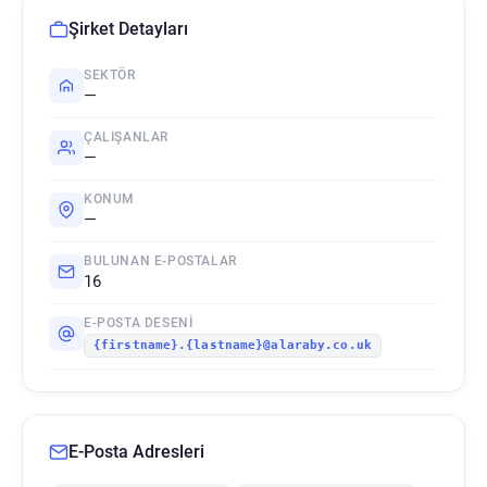
Şirket Detayları
SEKTÖR
—
ÇALIŞANLAR
—
KONUM
—
BULUNAN E-POSTALAR
16
E-POSTA DESENI
{firstname}.{lastname}@alaraby.co.uk
E-Posta Adresleri