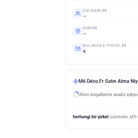
ÇALIŞANLAR
—
KONUM
—
BULUNAN E-POSTALAR
4
M6 Déco.Fr Satın Alma Niye
Alım sinyallerini analiz ediy
herhangi bir şirket
üzerinden API ve