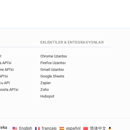
EKLENTILER & ENTEGRASYONLAR
I
Chrome Uzantısı
 API'si
Firefox Uzantısı
me API'si
Gmail Uzantısı
PI'si
Google Sheets
cu API
Zapier
posta API'si
Zoho
Hubspot
zeka
English
français
español
简体中文
Deutsc