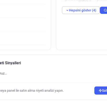
o********@deco.fr
j*****
Hepsini göster (4)
ti Sinyalleri
oruz…
ya panel ile satın alma niyeti analizi yapın.
Sat