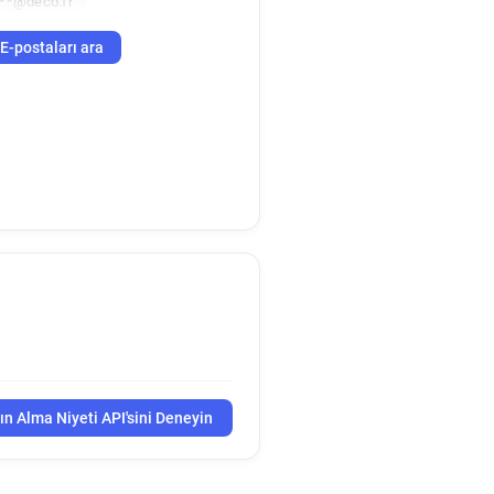
***@deco.fr
E-postaları ara
ın Alma Niyeti API'sini Deneyin