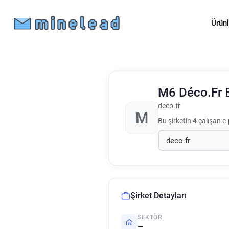
Ürün
M6 Déco.Fr
deco.fr
M
Bu şirketin
4
çalışan e-
Şirket Detayları
SEKTÖR
—