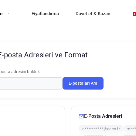
ler
Fiyatlandırma
Davet et & Kazan
E-posta Adresleri ve Format
posta adresini bulduk.
E-postaları Ara
E-Posta Adresleri
c**********@deco.fr
x***