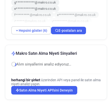
g************@makro.co.uk
e************@makro.co.uk
f*********@makro.co.uk
e**********@makro.co.uk
i******@makro.co.uk
y*********@makro.co.uk
Hepsini göster (6)
E-postaları ara
Makro Satın Alma Niyeti Sinyalleri
Alım sinyallerini analiz ediyoruz…
herhangi bir şirket
üzerinden API veya panel ile satın alma
niyeti analizi yapın.
Satın Alma Niyeti API'sini Deneyin