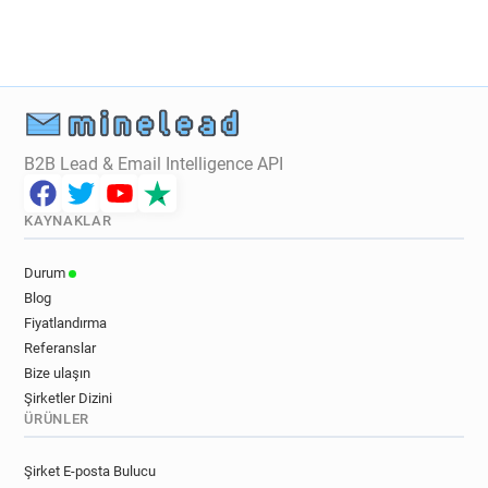
d*******@randstad.fr
q**********@randstad.fr
r*********@randstad.fr
a******@randstad.fr
i***********@randstad.fr
n**********@randstad.fr
t******@randstad.fr
c***********@randstad.fr
k*********@randstad.fr
i******@randstad.fr
q**********@randstad.fr
m*****@randstad.fr
B2B Lead & Email Intelligence API
a************@randstad.fr
i******@randstad.fr
u*********@randstad.fr
e**********@randstad.fr
KAYNAKLAR
z**********@randstad.fr
i***********@randstad.fr
l******@randstad.fr
f*********@randstad.fr
Durum
b*****@randstad.fr
q**********@randstad.fr
Blog
p**********@randstad.fr
g********@randstad.fr
Fiyatlandırma
l********@randstad.fr
a********@randstad.fr
Referanslar
d********@randstad.fr
w*********@randstad.fr
Bize ulaşın
u*****@randstad.fr
y*****@randstad.fr
Şirketler Dizini
ÜRÜNLER
a**********@randstad.fr
x*******@randstad.fr
v************@randstad.fr
z********@randstad.fr
Şirket E-posta Bulucu
o*********@randstad.fr
y*******@randstad.fr