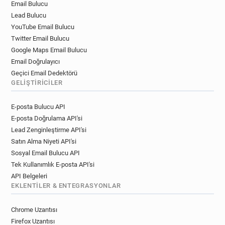
Email Bulucu
x**********@randstad.fr
a*****@randstad.fr
Lead Bulucu
n********@randstad.fr
m************@randstad.fr
YouTube Email Bulucu
a********@randstad.fr
u*******@randstad.fr
Twitter Email Bulucu
z*******@randstad.fr
p******@randstad.fr
Google Maps Email Bulucu
c********@randstad.fr
o*****@randstad.fr
Email Doğrulayıcı
v**********@randstad.fr
m**********@randstad.fr
Geçici Email Dedektörü
p***********@randstad.fr
r******@randstad.fr
GELIŞTIRICILER
y**********@randstad.fr
k*********@randstad.fr
E-posta Bulucu API
j*****@randstad.fr
z*****@randstad.fr
E-posta Doğrulama API'si
n***********@randstad.fr
q**********@randstad.fr
Lead Zenginleştirme API'si
n********@randstad.fr
v**********@randstad.fr
Satın Alma Niyeti API'si
y*****@randstad.fr
q**********@randstad.fr
Sosyal Email Bulucu API
h*********@randstad.fr
w*********@randstad.fr
Tek Kullanımlık E-posta API'si
b*******@randstad.fr
t*********@randstad.fr
API Belgeleri
n************@randstad.fr
e*****@randstad.fr
EKLENTILER & ENTEGRASYONLAR
y***********@randstad.fr
w*******@randstad.fr
d********@randstad.fr
u******@randstad.fr
Chrome Uzantısı
n*********@randstad.fr
j*******@randstad.fr
Firefox Uzantısı