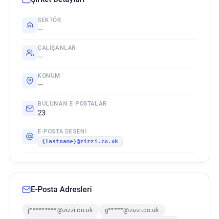
SEKTÖR
—
ÇALIŞANLAR
—
KONUM
—
BULUNAN E-POSTALAR
23
E-POSTA DESENI
{lastname}@zizzi.co.uk
E-Posta Adresleri
j*********@zizzi.co.uk
g*****@zizzi.co.uk