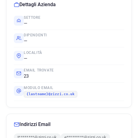
Dettagli Azienda
SETTORE
—
DIPENDENTI
—
LOCALITÀ
—
EMAIL TROVATE
23
MODULO EMAIL
{lastname}@zizzi.co.uk
Indirizzi Email
t********@zizzi.co.uk
e*********@zizzi.co.uk