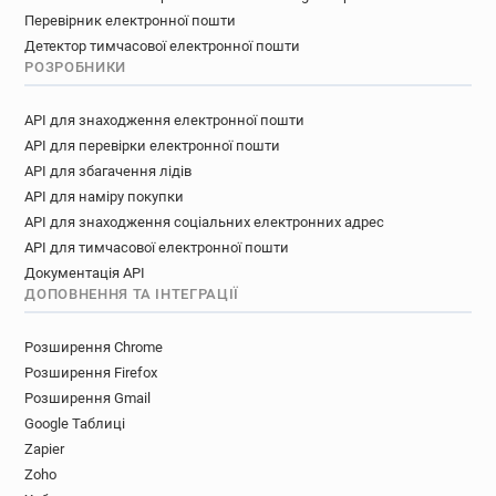
Перевірник електронної пошти
Детектор тимчасової електронної пошти
РОЗРОБНИКИ
API для знаходження електронної пошти
API для перевірки електронної пошти
API для збагачення лідів
API для наміру покупки
API для знаходження соціальних електронних адрес
API для тимчасової електронної пошти
Документація API
ДОПОВНЕННЯ ТА ІНТЕГРАЦІЇ
Розширення Chrome
Розширення Firefox
Розширення Gmail
Google Таблиці
Zapier
Zoho