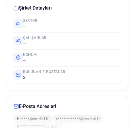
Şirket Detayları
SEKTÖR
—
ÇALIŞANLAR
—
KONUM
—
BULUNAN E-POSTALAR
3
E-Posta Adresleri
l******@cordial.fr
x************@cordial.fr
h************@cordial.fr