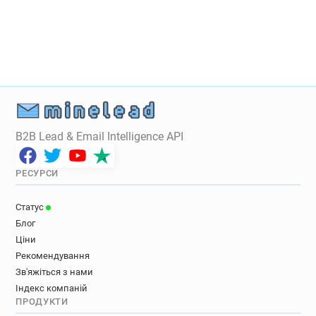
e*********@ecologique-solidaire.gouv.fr
y*****@ecologique-solidaire.gouv.fr
o*****@ecologique-solidaire.gouv.fr
f***********@ecologique-solidaire.gouv.fr
n******@ecologique-solidaire.gouv.fr
m********@ecologique-solidaire.gouv.fr
z*****@ecologique-solidaire.gouv.fr
B2B Lead & Email Intelligence API
РЕСУРСИ
Статус
Блог
Ціни
Рекомендування
Зв'яжіться з нами
Індекс компаній
ПРОДУКТИ