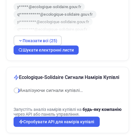
y*****@ecologique-solidaire.gouv.fr
q***********@ecologique-solidaire.gouv.fr
p*********@ecologique-solidaire.gouv.fr
q********@ecologique-solidaire.gouv.fr
a********@ecologique-solidaire.gouv.fr
Показати всі (25)
c******@ecologique-solidaire.gouv.fr
Шукати електронні листи
m**********@ecologique-solidaire.gouv.fr
p**********@ecologique-solidaire.gouv.fr
d*********@ecologique-solidaire.gouv.fr
d***********@ecologique-solidaire.gouv.fr
Ecologique-Solidaire Сигнали Намірів Купівлі
v***********@ecologique-solidaire.gouv.fr
z********@ecologique-solidaire.gouv.fr
Аналізуючи сигнали купівлі…
p*******@ecologique-solidaire.gouv.fr
p********@ecologique-solidaire.gouv.fr
Запустіть аналіз намірів купівлі на
будь-яку компанію
m*****@ecologique-solidaire.gouv.fr
через API або панель управління.
o************@ecologique-solidaire.gouv.fr
Спробувати API для намірів купівлі
j*****@ecologique-solidaire.gouv.fr
w**********@ecologique-solidaire.gouv.fr