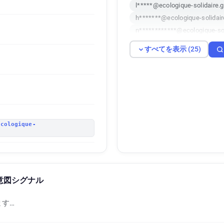
l*****@ecologique-solidaire.g
h*******@ecologique-solidaire
n************@ecologique-sol
u************@ecologique-sol
すべてを表示 (25)
f*****@ecologique-solidaire.g
t********@ecologique-solidair
b********@ecologique-solidai
y**********@ecologique-solida
g*****@ecologique-solidaire.g
o******@ecologique-solidaire.
ecologique-
x**********@ecologique-solida
u********@ecologique-solidai
m********@ecologique-solidai
r******@ecologique-solidaire.
e 購入意図シグナル
r************@ecologique-soli
h*****@ecologique-solidaire.g
す…
c**********@ecologique-solid
r************@ecologique-soli