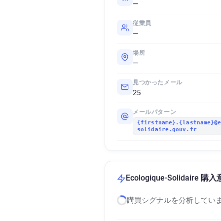
—
従業員
—
場所
—
見つかったメール
25
メールパターン
{firstname}.{lastname}@
solidaire.gouv.fr
Ecologique-Solidair
購買シグナルを分析していま