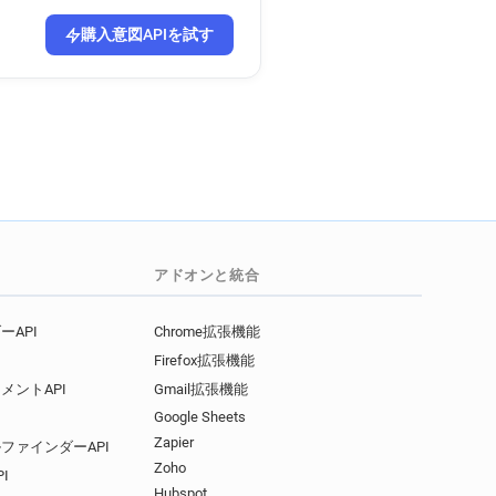
ouv.fr
購入意図APIを試す
ire.gouv.fr
aire.gouv.fr
.gouv.fr
aire.gouv.fr
e.gouv.fr
アドオンと統合
API
Chrome拡張機能
Firefox拡張機能
メントAPI
Gmail拡張機能
Google Sheets
Zapier
ファインダーAPI
Zoho
I
Hubspot