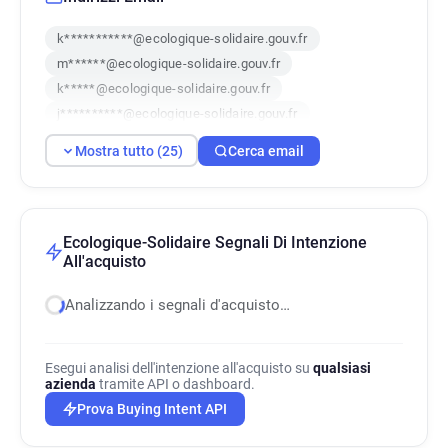
k***********@ecologique-solidaire.gouv.fr
m******@ecologique-solidaire.gouv.fr
k*****@ecologique-solidaire.gouv.fr
j**********@ecologique-solidaire.gouv.fr
c*********@ecologique-solidaire.gouv.fr
Mostra tutto (25)
Cerca email
h*********@ecologique-solidaire.gouv.fr
v*******@ecologique-solidaire.gouv.fr
h*********@ecologique-solidaire.gouv.fr
l***********@ecologique-solidaire.gouv.fr
Ecologique-Solidaire Segnali Di Intenzione
All'acquisto
j*******@ecologique-solidaire.gouv.fr
r*******@ecologique-solidaire.gouv.fr
Analizzando i segnali d'acquisto…
q*******@ecologique-solidaire.gouv.fr
v********@ecologique-solidaire.gouv.fr
s********@ecologique-solidaire.gouv.fr
Esegui analisi dell'intenzione all'acquisto su
qualsiasi
azienda
tramite API o dashboard.
h*********@ecologique-solidaire.gouv.fr
Prova Buying Intent API
r*******@ecologique-solidaire.gouv.fr
b************@ecologique-solidaire.gouv.fr