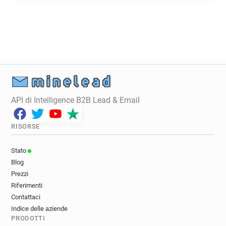
d******@ecologique-solidaire.gouv.fr
h************@ecologique-solidaire.gouv.fr
q***********@ecologique-solidaire.gouv.fr
g*********@ecologique-solidaire.gouv.fr
r*******@ecologique-solidaire.gouv.fr
e********@ecologique-solidaire.gouv.fr
c*********@ecologique-solidaire.gouv.fr
v************@ecologique-solidaire.gouv.fr
API di Intelligence B2B Lead & Email
RISORSE
Stato
Blog
Prezzi
Riferimenti
Contattaci
Indice delle aziende
PRODOTTI