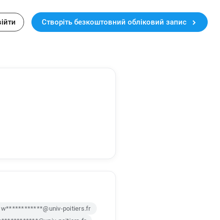
війти
Створіть безкоштовний обліковий запис
w************@univ-poitiers.fr