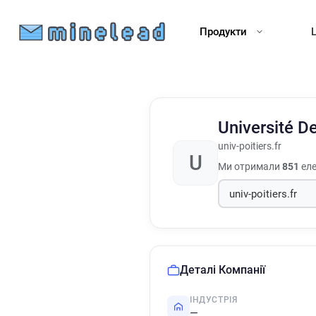
Продукти
Université D
univ-poitiers.fr
U
Ми отримали
851
еле
Деталі Компанії
ІНДУСТРІЯ
—