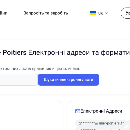
Ціни
Запросіть та заробіть
У
UK
e Poitiers
Електронні адреси та формати
ктронних листів працівників цієї компанії.
Шукати електронні листи
Електронні Адреси
q********@univ-poitiers.fr