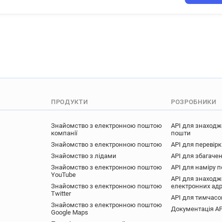
h******@univ-poitiers.fr
c
w**********@univ-poitiers.fr
p*******@univ-poitiers.fr
i*******@univ-poitiers.fr
m
j*******@univ-poitiers.fr
g
c********@univ-poitiers.fr
r**********@univ-poitiers.fr
d**********@univ-poitiers.fr
l********@univ-poitiers.fr
ПРОДУКТИ
РОЗРОБНИКИ
u*********@univ-poitiers.fr
m********@univ-poitiers.fr
Знайомство з електронною поштою
API для знаходж
компанії
пошти
u*******@univ-poitiers.fr
Знайомство з електронною поштою
API для перевір
i***********@univ-poitiers.fr
Знайомство з лідами
API для збагачен
j*********@univ-poitiers.fr
Знайомство з електронною поштою
API для наміру 
YouTube
t************@univ-poitiers.fr
API для знаходж
Знайомство з електронною поштою
електронних ад
a*****@univ-poitiers.fr
f*
Twitter
API для тимчасо
g*********@univ-poitiers.fr
Знайомство з електронною поштою
Документація AP
t************@univ-poitiers.fr
Google Maps