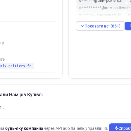
e*******@univ-poitiers.fr
s***********@univ-poitiers.fr
x******@univ-poitiers.fr
s
n***********@univ-poitiers.fr
Показати всі (851)
r*****@univ-poitiers.fr
k**
t*********@univ-poitiers.fr
ТИ
w********@univ-poitiers.fr
t************@univ-poitiers.fr
t************@univ-poitiers.fr
ШТИ
univ-poitiers.fr
n************@univ-poitiers.f
f*******@univ-poitiers.fr
z
w**********@univ-poitiers.fr
b*********@univ-poitiers.fr
нали Намірів Купівлі
e*****@univ-poitiers.fr
m*
w*********@univ-poitiers.fr
лі…
w*****@univ-poitiers.fr
v*
a**********@univ-poitiers.fr
i************@univ-poitiers.fr
 на
будь-яку компанію
через API або панель управління.
Спробу