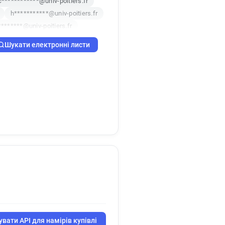
c************@univ-poitiers.fr
h***********@univ-poitiers.fr
********@univ-poitiers.fr
r***********@univ-poitiers.fr
Шукати електронні листи
******@univ-poitiers.fr
d*******@univ-poitiers.fr
l******@univ-poitiers.fr
t*********@univ-poitiers.fr
g*****@univ-poitiers.fr
r
l***********@univ-poitiers.fr
************@univ-poitiers.fr
b********@univ-poitiers.fr
d******@univ-poitiers.fr
***********@univ-poitiers.fr
z**********@univ-poitiers.fr
****@univ-poitiers.fr
z*********@univ-poitiers.fr
o*****@univ-poitiers.fr
вати API для намірів купівлі