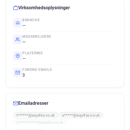
Virksomhedsoplysninger
BRANCHE
—
MEDARBEJDERE
—
PLACERING
—
FUNDNE EMAILS
3
Emailadresser
i******@equifax.co.uk
s*****@equifax.co.uk
p**********@equifax.co.uk