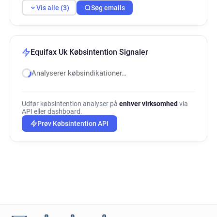
Vis alle (3)
Søg emails
Equifax Uk Købsintention Signaler
Analyserer købsindikationer…
Udfør købsintention analyser på
enhver virksomhed
via
API eller dashboard.
Prøv Købsintention API