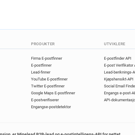
PRODUKTER
UTVIKLERE
Firma E-postfinner
E-postfinder API
E-postfinner
E-post Verifikator
Lead-finner
Lead-beriknings-A
YouTube E-postfinner
Kjøpshensikt-API
Twitter E-postfinner
Social Email Finde
Google Maps E-postfinner
Engangs e-post-A
E-postverifiserer
API-dokumentasj
Engangse-postdetektor
tensjon, er Minelead B2B-lead og e-postintelligens-API for nettet.