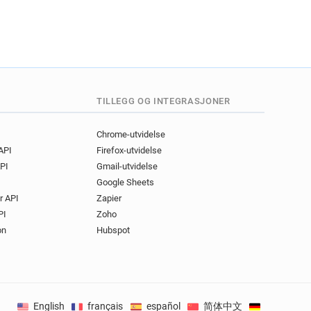
TILLEGG OG INTEGRASJONER
Chrome-utvidelse
 API
Firefox-utvidelse
PI
Gmail-utvidelse
Google Sheets
r API
Zapier
PI
Zoho
on
Hubspot
English
français
español
简体中文
Deutsch