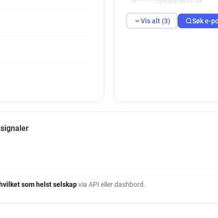
w*******@equifax.co.uk
Vis alt (3)
Søk e-p
signaler
hvilket som helst selskap
via API eller dashbord.