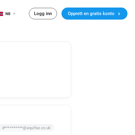
Logg inn
Opprett en gratis konto
NB
d**********@equifax.co.uk