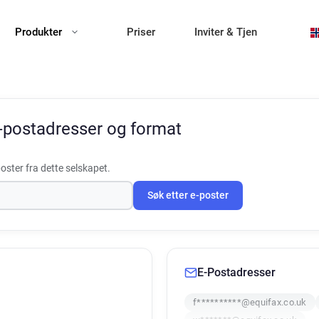
Produkter
Priser
Inviter & Tjen
-postadresser og format
oster fra dette selskapet.
Søk etter e-poster
E-Postadresser
f**********@equifax.co.uk