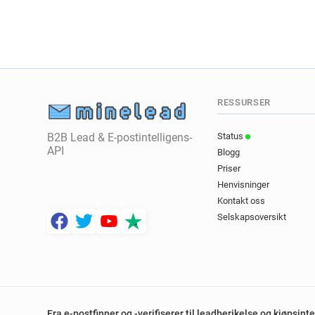
RESSURSER
B2B Lead & E-postintelligens-
Status
API
Blogg
Priser
Henvisninger
Kontakt oss
Selskapsoversikt
Fra e-postfinner og -verifiserer til leadberikelse og kjøpsin