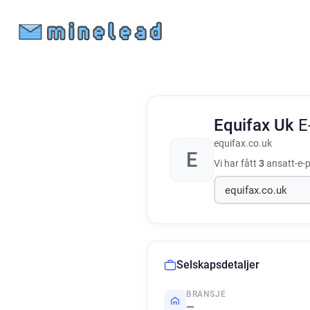
Equifax Uk
E
equifax.co.uk
E
Vi har fått
3
ansatt-e-p
Selskapsdetaljer
BRANSJE
—