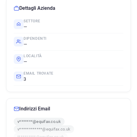
Dettagli Azienda
SETTORE
—
DIPENDENTI
—
LOCALITÀ
—
EMAIL TROVATE
3
Indirizzi Email
v*******@equifax.co.uk
v************@equifax.co.uk
t*********@equifax.co.uk