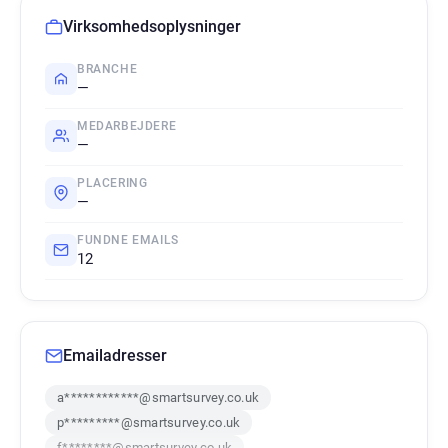
Virksomhedsoplysninger
BRANCHE
—
MEDARBEJDERE
—
PLACERING
—
FUNDNE EMAILS
12
Emailadresser
a************@smartsurvey.co.uk
p*********@smartsurvey.co.uk
f********@smartsurvey.co.uk