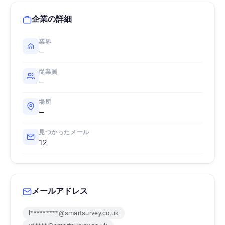
企業の詳細
業界
—
従業員
—
場所
—
見つかったメール
12
メールアドレス
l*********@smartsurvey.co.uk