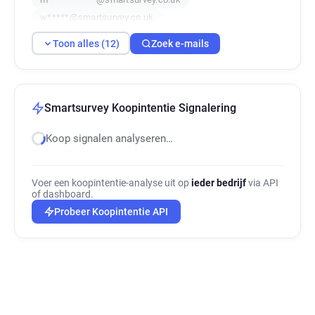
w*****@smartsurvey.co.uk
q******@smartsurvey.co.uk
Toon alles (12)
Zoek e-mails
e******@smartsurvey.co.uk
u**********@smartsurvey.co.uk
t**********@smartsurvey.co.uk
h*******@smartsurvey.co.uk
Smartsurvey Koopintentie Signalering
t********@smartsurvey.co.uk
Koop signalen analyseren…
j*****@smartsurvey.co.uk
l*****@smartsurvey.co.uk
Voer een koopintentie-analyse uit op
ieder bedrijf
via API
of dashboard.
Probeer Koopintentie API