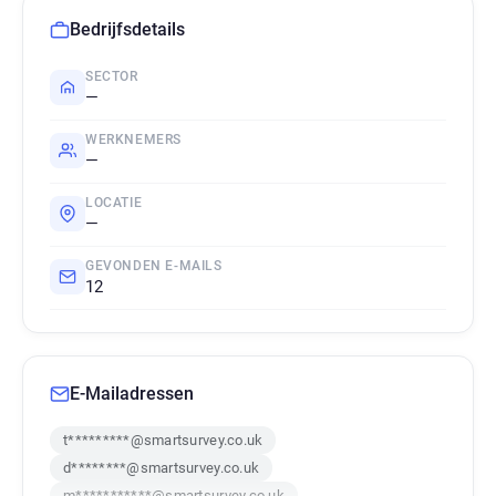
Bedrijfsdetails
SECTOR
—
WERKNEMERS
—
LOCATIE
—
GEVONDEN E-MAILS
12
E-Mailadressen
t*********@smartsurvey.co.uk
d********@smartsurvey.co.uk
m***********@smartsurvey.co.uk