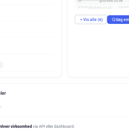
m**********@tutora.co.uk
j*****@tutora.co.uk
m****
Vis alle (6)
Søg em
k
ler
…
nhver virksomhed
via API eller dashboard.