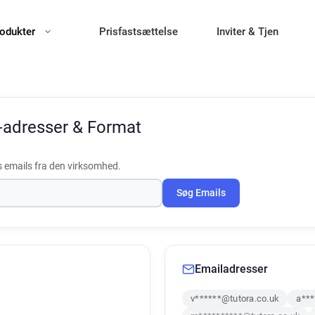
odukter
Prisfastsættelse
Inviter & Tjen
-adresser & Format
 emails fra den virksomhed.
Søg Emails
Emailadresser
v******@tutora.co.uk
a***