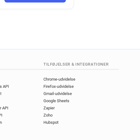
TILFØJELSER & INTEGRATIONER
Chrome-udvidelse
gs API
Firefox-udvidelse
I
Gmail-udvidelse
Google Sheets
r API
Zapier
PI
Zoho
n
Hubspot