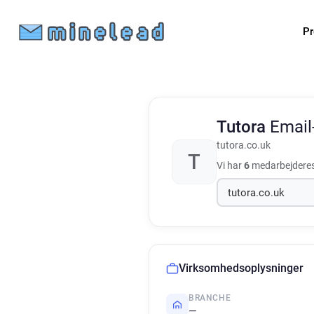
Pr
Tutora
Email
tutora.co.uk
T
Vi har
6
medarbejderes
Virksomhedsoplysninger
BRANCHE
—