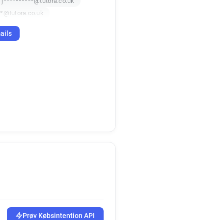
j**********@tutora.co.uk
*@tutora.co.uk
ails
Prøv Købsintention API