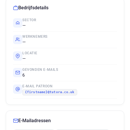
Bedrijfsdetails
SECTOR
—
WERKNEMERS
—
LOCATIE
—
GEVONDEN E-MAILS
6
E-MAIL PATROON
{firstname}@tutora.co.uk
E-Mailadressen