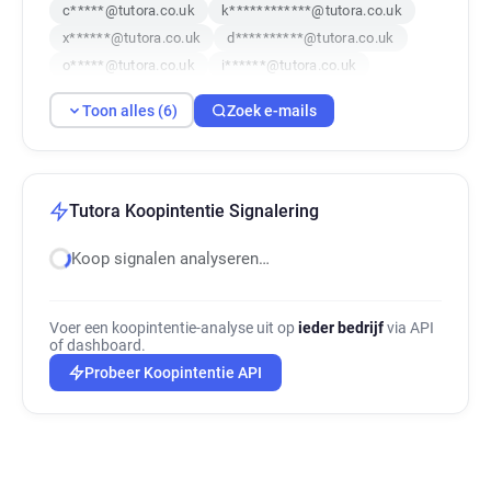
c*****@tutora.co.uk
k************@tutora.co.uk
x******@tutora.co.uk
d**********@tutora.co.uk
o*****@tutora.co.uk
i******@tutora.co.uk
Toon alles (6)
Zoek e-mails
Tutora Koopintentie Signalering
Koop signalen analyseren…
Voer een koopintentie-analyse uit op
ieder bedrijf
via API
of dashboard.
Probeer Koopintentie API