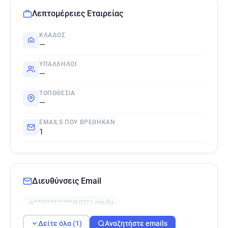
Λεπτομέρειες Εταιρείας
ΚΛΆΔΟΣ
—
ΥΠΆΛΛΗΛΟΙ
—
ΤΟΠΟΘΕΣΊΑ
—
EMAILS ΠΟΥ ΒΡΈΘΗΚΑΝ
1
Διευθύνσεις Email
w************@0211.media
Δείτε όλα (1)
Αναζητήστε emails