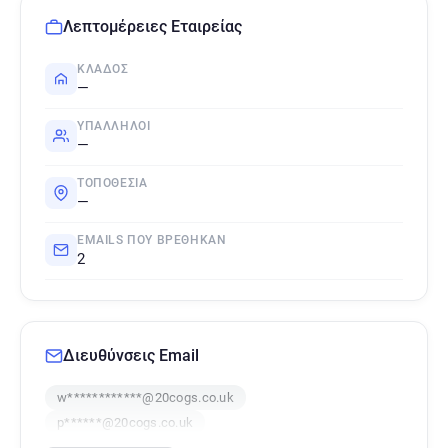
Λεπτομέρειες Εταιρείας
ΚΛΆΔΟΣ
—
ΥΠΆΛΛΗΛΟΙ
—
ΤΟΠΟΘΕΣΊΑ
—
EMAILS ΠΟΥ ΒΡΈΘΗΚΑΝ
2
Διευθύνσεις Email
w************@20cogs.co.uk
p******@20cogs.co.uk