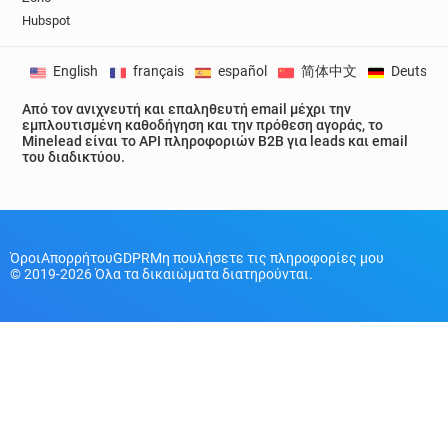
Hubspot
English
français
español
简体中文
Deutsch
Από τον ανιχνευτή και επαληθευτή email μέχρι την
εμπλουτισμένη καθοδήγηση και την πρόθεση αγοράς, το
Minelead είναι το API πληροφοριών B2B για leads και email
του διαδικτύου.
Όροι
Απορρήτου
GDPR
Μη πουλήσετε τις πληροφορίες μου
© 2019-2026 Όλα τα δικαιώματα διατηρούνται.