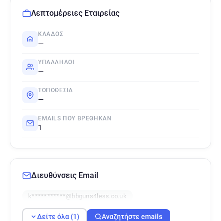
Λεπτομέρειες Εταιρείας
ΚΛΆΔΟΣ
—
ΥΠΆΛΛΗΛΟΙ
—
ΤΟΠΟΘΕΣΊΑ
—
EMAILS ΠΟΥ ΒΡΈΘΗΚΑΝ
1
Διευθύνσεις Email
k***********@bbguns4less.co.uk
Δείτε όλα (1)
Αναζητήστε emails