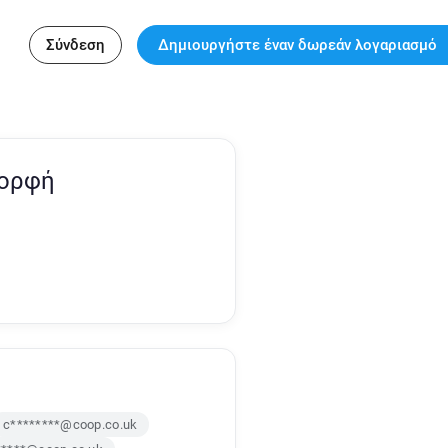
Σύνδεση
Δημιουργήστε έναν δωρεάν λογαριασμό
Μορφή
c********@coop.co.uk