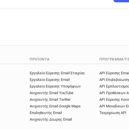
c*****@coop.co.uk
c****
r*****@coop.co.uk
b*****
c******@coop.co.uk
s***
n*********@coop.co.uk
m
u************@coop.co.uk
u*****@coop.co.uk
o****
j*******@coop.co.uk
o***
c**********@coop.co.uk
x*****@coop.co.uk
w****
ΠΡΟΪΌΝΤΑ
ΠΡΟΓΡΑΜΜΑΤΙ
a**********@coop.co.uk
s***********@coop.co.uk
Εργαλείο Εύρεσης Email Εταιρίας
API Εύρεσης Emai
Εργαλείο Εύρεσης Email
API Επιβεβαίωση
Εργαλείο Εύρεσης Υποψήφιων
API Εμπλουτισμο
Ανιχνευτής Email YouTube
API Προθέσεων Α
ς
Ανιχνευτής Email Twitter
API Εύρεσης Κοιν
Ανιχνευτής Email Google Maps
API Μοναδικών E
Επαληθευτής Email
Τεκμηρίωση API
Ανιχνευτής Δίωρης Email