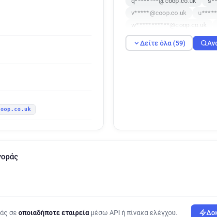
q********@coop.co.uk
s*
v*****@coop.co.uk
u****
w***********@coop.co.uk
u*******@coop.co.uk
w**
Δείτε όλα (59)
Αν
g******@coop.co.uk
k***
r*********@coop.co.uk
u*
e**********@coop.co.uk
n***********@coop.co.uk
q*******@coop.co.uk
m**
coop.co.uk
q******@coop.co.uk
o***
n***********@coop.co.uk
i*******@coop.co.uk
w***
i***********@coop.co.uk
γοράς
u************@coop.co.uk
n************@coop.co.uk
v**********@coop.co.uk
a
p*******@coop.co.uk
w**
b*******@coop.co.uk
r**
ράς σε
οποιαδήποτε εταιρεία
μέσω API ή πίνακα ελέγχου.
Δοκ