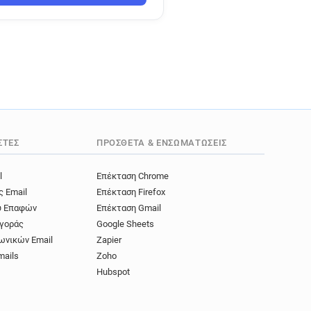
****@coop.co.uk
*****@coop.co.uk
*******@coop.co.uk
***********@coop.co.uk
r******@coop.co.uk
**@coop.co.uk
****@coop.co.uk
f********@coop.co.uk
*******@coop.co.uk
ΣΤΈΣ
ΠΡΌΣΘΕΤΑ & ΕΝΣΩΜΑΤΏΣΕΙΣ
g*******@coop.co.uk
l
Επέκταση Chrome
ς Email
Επέκταση Firefox
ύ Επαφών
Επέκταση Gmail
γοράς
Google Sheets
ωνικών Email
Zapier
mails
Zoho
Hubspot