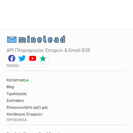
k*******@epf.fr
y***********@epf.fr
b************@epf.fr
v*****@epf.fr
d************@epf.fr
o******@epf.fr
g*****@epf.fr
u******@epf.fr
g********@epf.fr
f************@epf.fr
l*****@epf.fr
m*******@epf.fr
e******@epf.fr
q***********@epf.fr
a********@epf.fr
API Πληροφορίας Επαφών & Email B2B
t**********@epf.fr
q*********@epf.fr
j*********@epf.fr
j*******@epf.fr
ΠΌΡΟΙ
k************@epf.fr
s**********@epf.fr
j*********@epf.fr
l*******@epf.fr
Κατάσταση
y************@epf.fr
m*******@epf.fr
Blog
h******@epf.fr
e************@epf.fr
Τιμολόγηση
g*******@epf.fr
w**********@epf.fr
Συστάσεις
v*******@epf.fr
w**********@epf.fr
Επικοινωνήστε μαζί μας
Κατάλογος Εταιριών
h********@epf.fr
a******@epf.fr
f*****@epf.fr
ΠΡΟΪΌΝΤΑ
b*********@epf.fr
q*****@epf.fr
u*****@epf.fr
q******@epf.fr
l***********@epf.fr