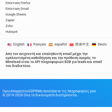
Επέκταση Firefox
Επέκταση Gmail
Google Sheets
Zapier
Zoho
Hubspot
English
français
español
简体中文
Deutsch
Από τον ανιχνευτή και επαληθευτή email μέχρι την
εμπλουτισμένη καθοδήγηση και την πρόθεση αγοράς, το
Minelead είναι το API πληροφοριών B2B για leads και email
του διαδικτύου.
Όροι
Απορρήτου
GDPR
Μη πουλήσετε τις πληροφορίες μου
© 2019-2026 Όλα τα δικαιώματα διατηρούνται.