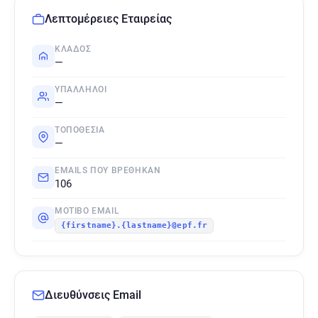
Λεπτομέρειες Εταιρείας
ΚΛΆΔΟΣ
—
ΥΠΆΛΛΗΛΟΙ
—
ΤΟΠΟΘΕΣΊΑ
—
EMAILS ΠΟΥ ΒΡΈΘΗΚΑΝ
106
ΜΟΤΊΒΟ EMAIL
{firstname}.{lastname}@epf.fr
Διευθύνσεις Email