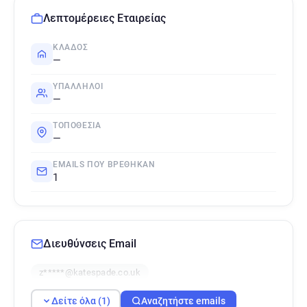
Λεπτομέρειες Εταιρείας
ΚΛΆΔΟΣ
—
ΥΠΆΛΛΗΛΟΙ
—
ΤΟΠΟΘΕΣΊΑ
—
EMAILS ΠΟΥ ΒΡΈΘΗΚΑΝ
1
Διευθύνσεις Email
z*****@katespade.co.uk
Δείτε όλα (1)
Αναζητήστε emails