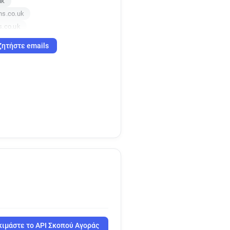
uk
ns.co.uk
s.co.uk
o.uk
ζητήστε emails
o.uk
k
o.uk
ιμάστε το API Σκοπού Αγοράς