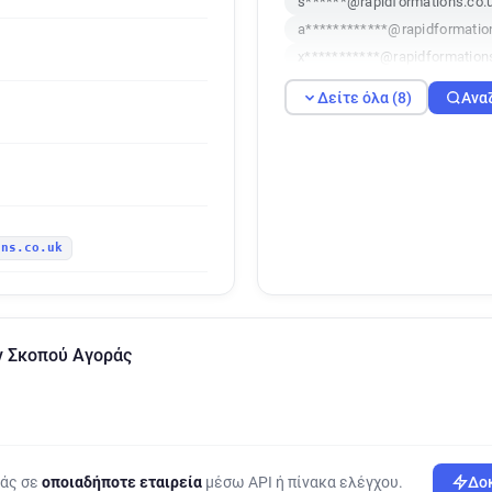
s******@rapidformations.co.
a************@rapidformatio
x***********@rapidformation
m*******@rapidformations.c
Δείτε όλα (8)
Ανα
u********@rapidformations.c
e*****@rapidformations.co.u
e********@rapidformations.c
ons.co.uk
ν Σκοπού Αγοράς
ράς σε
οποιαδήποτε εταιρεία
μέσω API ή πίνακα ελέγχου.
Δοκ