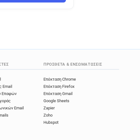
ΣΤΈΣ
ΠΡΌΣΘΕΤΑ & ΕΝΣΩΜΑΤΏΣΕΙΣ
l
Επέκταση Chrome
ς Email
Επέκταση Firefox
ύ Επαφών
Επέκταση Gmail
γοράς
Google Sheets
ωνικών Email
Zapier
mails
Zoho
Hubspot