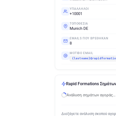
ΥΠΆΛΛΗΛΟΙ
+10001
ΤΟΠΟΘΕΣΊΑ
Munich DE
EMAILS ΠΟΥ ΒΡΈΘΗΚΑΝ
8
ΜΟΤΊΒΟ EMAIL
{lastname}@rapidformati
Rapid Formations Σημάτω
Ανάλυση σημάτων αγοράς…
Διεξάγετε ανάλυση σκοπού αγο