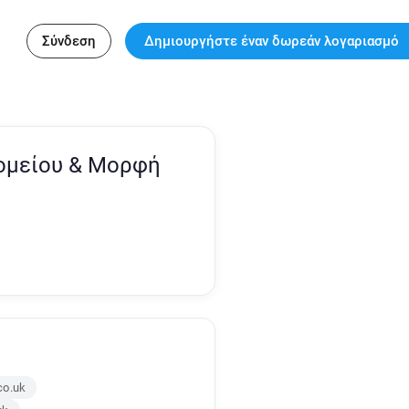
Σύνδεση
Δημιουργήστε έναν δωρεάν λογαριασμό
ομείου & Μορφή
co.uk