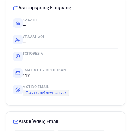
Λεπτομέρειες Εταιρείας
ΚΛΆΔΟΣ
—
ΥΠΆΛΛΗΛΟΙ
—
ΤΟΠΟΘΕΣΊΑ
—
EMAILS ΠΟΥ ΒΡΈΘΗΚΑΝ
117
ΜΟΤΊΒΟ EMAIL
{lastname}@rvc.ac.uk
Διευθύνσεις Email