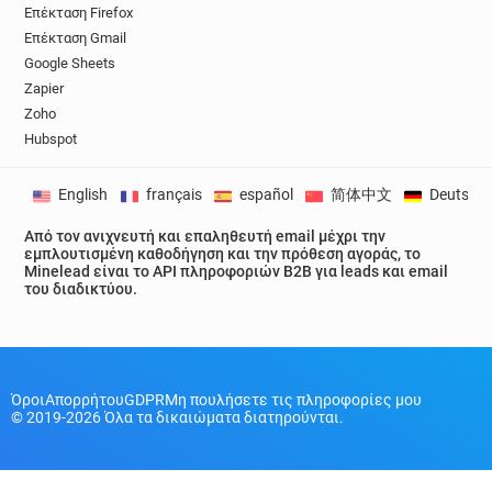
Επέκταση Firefox
z**********@rvc.ac.uk
n***********@rvc.ac.uk
Επέκταση Gmail
r***********@rvc.ac.uk
n******@rvc.ac.uk
Google Sheets
t***********@rvc.ac.uk
b******@rvc.ac.uk
Zapier
x*****@rvc.ac.uk
r*********@rvc.ac.uk
Zoho
l*********@rvc.ac.uk
Hubspot
English
français
español
简体中文
Deutsch
Από τον ανιχνευτή και επαληθευτή email μέχρι την
εμπλουτισμένη καθοδήγηση και την πρόθεση αγοράς, το
Minelead είναι το API πληροφοριών B2B για leads και email
του διαδικτύου.
Όροι
Απορρήτου
GDPR
Μη πουλήσετε τις πληροφορίες μου
© 2019-2026 Όλα τα δικαιώματα διατηρούνται.