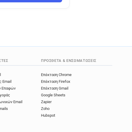
ΣΤΈΣ
ΠΡΌΣΘΕΤΑ & ΕΝΣΩΜΑΤΏΣΕΙΣ
l
Επέκταση Chrome
ς Email
Επέκταση Firefox
ύ Επαφών
Επέκταση Gmail
γοράς
Google Sheets
ωνικών Email
Zapier
mails
Zoho
Hubspot