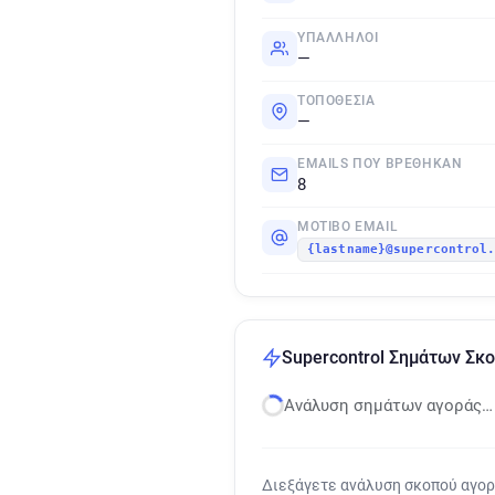
ΥΠΆΛΛΗΛΟΙ
—
ΤΟΠΟΘΕΣΊΑ
—
EMAILS ΠΟΥ ΒΡΈΘΗΚΑΝ
8
ΜΟΤΊΒΟ EMAIL
{lastname}@supercontrol
Supercontrol Σημάτων Σκ
Ανάλυση σημάτων αγοράς…
Διεξάγετε ανάλυση σκοπού αγο