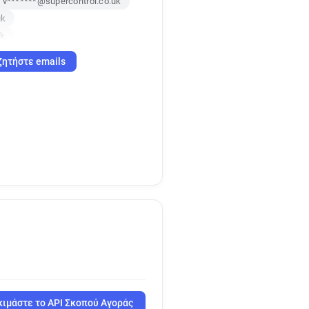
v*******@supercontrol.co.uk
uk
uk
ζητήστε emails
ιμάστε το API Σκοπού Αγοράς