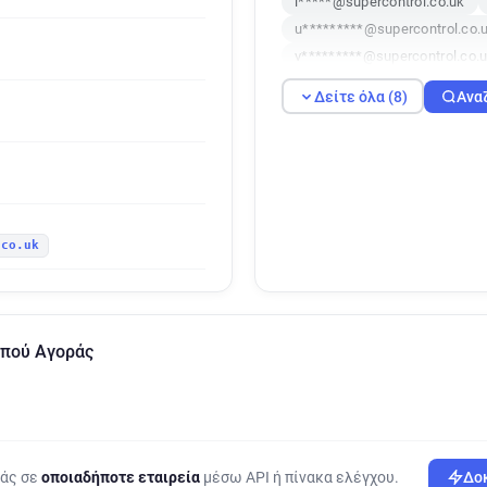
i*****@supercontrol.co.uk
u*********@supercontrol.co.
v*********@supercontrol.co.
r********@supercontrol.co.uk
Δείτε όλα (8)
Ανα
w*******@supercontrol.co.uk
.co.uk
οπού Αγοράς
ράς σε
οποιαδήποτε εταιρεία
μέσω API ή πίνακα ελέγχου.
Δοκ