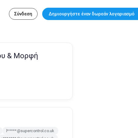
Σύνδεση
Δημιουργήστε έναν δωρεάν λογαριασμό
ου & Μορφή
l*****@supercontrol.co.uk