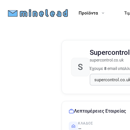
Προϊόντα
Τι
Supercontro
supercontrol.co.uk
S
Έχουμε
8
email υπαλλ
Λεπτομέρειες Εταιρείας
ΚΛΆΔΟΣ
—