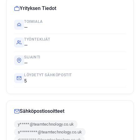
Yrityksen Tiedot
TOIMIALA
—
TYÖNTEKIJÄT
—
SIJAINTI
—
LÖYDETYT SÄHKÖPOSTIT
5
Sähköpostiosoitteet
y*****@teamtechnology.co.uk
s*********@teamtechnology.co.uk
r*********@teamtechnology.co.uk