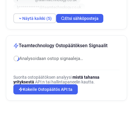
b***********@teamtechnology.co.uk
b************@teamtechnology.co.uk
Näytä kaikki (5)
Etsi sähköposteja
Teamtechnology Ostopäätöksen Signaalit
Analysoidaan ostop signaaleja…
Suorita ostopäätöksen analyysi
mistä tahansa
yrityksestä
API:n tai hallintapaneelin kautta.
Kokeile Ostopäätös API:ta