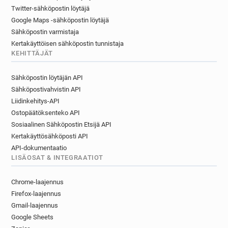
Twitter-sähköpostin löytäjä
Google Maps -sähköpostin löytäjä
Sähköpostin varmistaja
Kertakäyttöisen sähköpostin tunnistaja
KEHITTÄJÄT
Sähköpostin löytäjän API
Sähköpostivahvistin API
Liidinkehitys-API
Ostopäätöksenteko API
Sosiaalinen Sähköpostin Etsijä API
Kertakäyttösähköposti API
API-dokumentaatio
LISÄOSAT & INTEGRAATIOT
Chrome-laajennus
Firefox-laajennus
Gmail-laajennus
Google Sheets