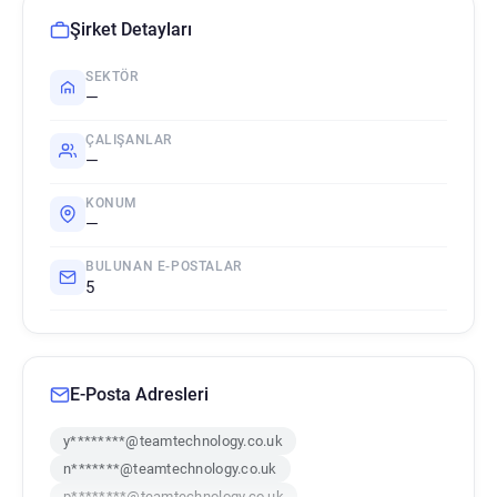
Şirket Detayları
SEKTÖR
—
ÇALIŞANLAR
—
KONUM
—
BULUNAN E-POSTALAR
5
E-Posta Adresleri
y********@teamtechnology.co.uk
n*******@teamtechnology.co.uk
p********@teamtechnology.co.uk