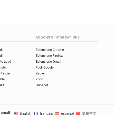
ADDONS & INTEGRATIONS
il
Estensione Chrome
il
Estensione Firefox
nto Lead
Estensione Gmail
uisto
Fogli Google
l Finder
Zapier
ble
Zoho
API
Hubspot
e email
English
français
español
简体中文
Deuts