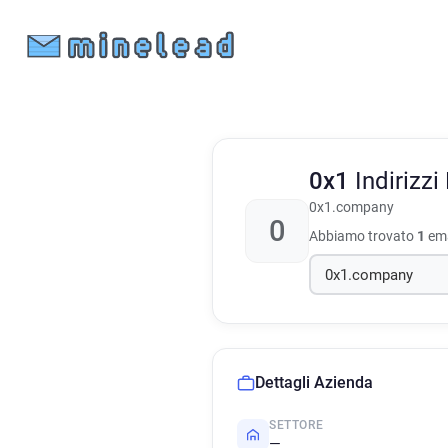
0x1
Indirizz
0x1.company
0
Abbiamo trovato
1
ema
Dettagli Azienda
SETTORE
—