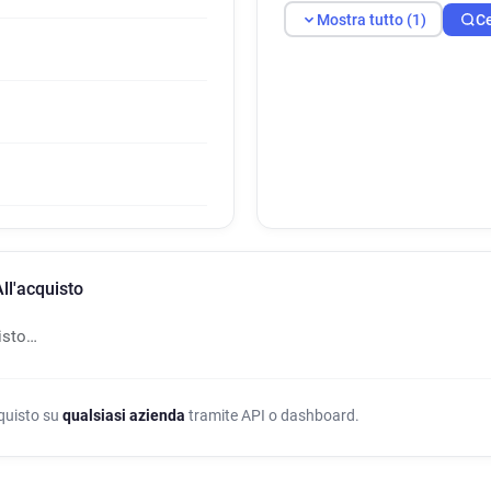
Mostra tutto (1)
Ce
ll'acquisto
isto…
cquisto su
qualsiasi azienda
tramite API o dashboard.