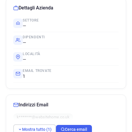
Dettagli Azienda
SETTORE
—
DIPENDENTI
—
LOCALITÀ
—
EMAIL TROVATE
1
Indirizzi Email
k*******@websitehome.co.uk
Mostra tutto (1)
Cerca email