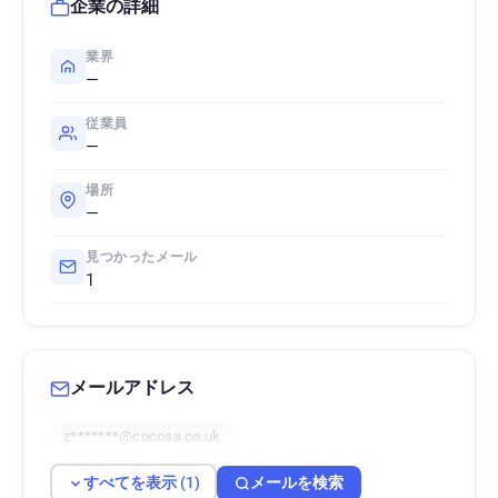
企業の詳細
業界
—
従業員
—
場所
—
見つかったメール
1
メールアドレス
z*******@cocosa.co.uk
すべてを表示 (1)
メールを検索